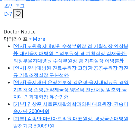
초빙 공고
D-7
Doctor Notice
닥터라이프
+ More
[인사]
노원을지대병원 수석부원장 겸 기획실장 안상봉
外-대전을지대병원 수석부원장 겸 기획실장 김재국外-
의정부을지대병원 수석부원장 겸 기획실장 이병훈外
[인사]
충남대병원 진료부원장 고영권·공공부원장 정진
규·기획조정실장 구본석外
[인사]
을지재단 운영본부장 김윤경-을지대의료원 경영
기획처장 손병관·약제국장 양은덕·전산처장 임춘화-을
지대 의과대학장 유승민外
[기부]
김상준 서울준재활의학과의원 대표원장, 간송미
술재단 2000만원
[기부]
김종만 마산아르의원 대표원장, 경상국립대병원
발전기금 3000만원